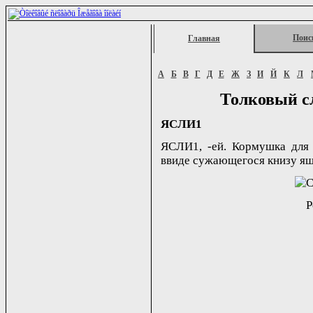
Поис
Главная
А
Б
В
Г
Д
Е
Ж
З
И
Й
К
Л
Толковый с
ЯСЛИ1
ЯСЛИ1, -ей. Кормушка для 
ввиде сужающегося книзу ящик
Р