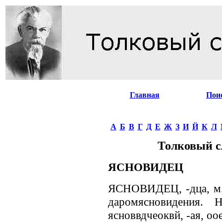
Главная
Пои
А
Б
В
Г
Д
Е
Ж
З
И
Й
К
Л
Толковый с
ЯСНОВИДЕЦ
ЯСНОВИДЕЦ, -дца, м. 
даромясновидения. 
ясноввдчеоквй, -ая, oое