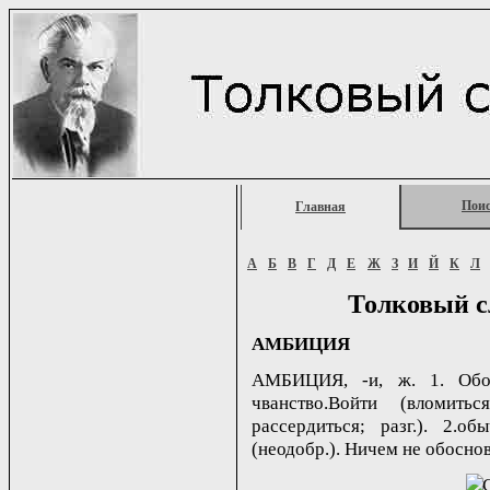
Пои
Главная
А
Б
В
Г
Д
Е
Ж
З
И
Й
К
Л
Толковый с
АМБИЦИЯ
АМБИЦИЯ, -и, ж. 1. Обос
чванство.Войти (вломить
рассердиться; разг.). 2.о
(неодобр.). Ничем не обоснов