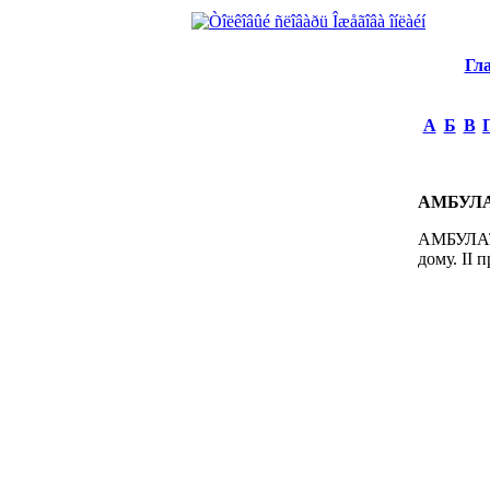
Гл
А
Б
В
АМБУЛ
АМБУЛАТО
дому. II 