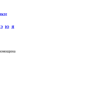
екте
Э
Ю
Я
 помощина