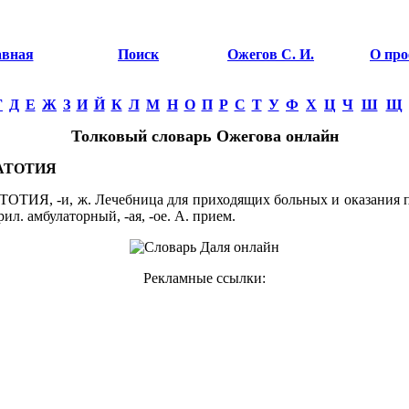
авная
Поиск
Ожегов С. И.
О про
Г
Д
Е
Ж
З
И
Й
К
Л
М
Н
О
П
Р
С
Т
У
Ф
Х
Ц
Ч
Ш
Щ
Толковый словарь Ожегова онлайн
АТОТИЯ
ТИЯ, -и, ж. Лечебница для приходящих больных и оказания
прил. амбулаторный, -ая, -ое. А. прием.
Рекламные ссылки: