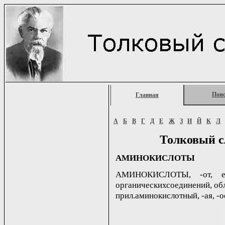
Пои
Главная
А
Б
В
Г
Д
Е
Ж
З
И
Й
К
Л
Толковый с
АМИНОКИСЛОТЫ
АМИНОКИСЛОТЫ, -от, ед.
органическихсоединений, обл
прил.аминокислотный, -ая, -о