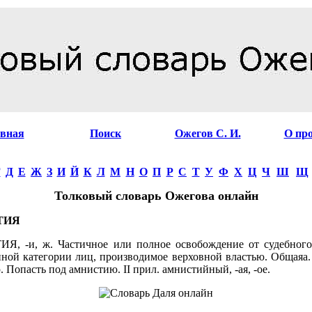
авная
Поиск
Ожегов С. И.
О пр
Г
Д
Е
Ж
З
И
Й
К
Л
М
Н
О
П
Р
С
Т
У
Ф
Х
Ц
Ч
Ш
Щ
Толковый словарь Ожегова онлайн
ТИЯ
, -и, ж. Частичное или полное освобождение от судебного
нной категории лиц, производимое верховной властью. Общаяа.
 Попасть под амнистию. II прил. амнистийный, -ая, -ое.