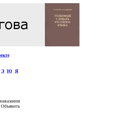
оекте
Э
Ю
Я
наказания
 Объявить