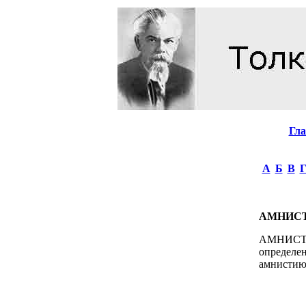
Гл
А
Б
В
АМНИС
АМНИСТИЯ
определе
амнистию.