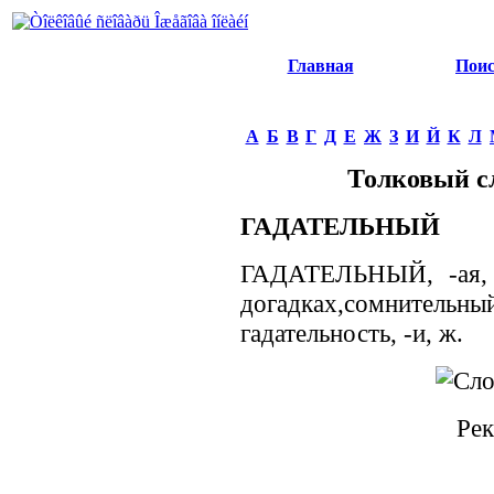
Главная
Пои
А
Б
В
Г
Д
Е
Ж
З
И
Й
К
Л
Толковый с
ГАДАТЕЛЬНЫЙ
ГАДАТЕЛЬНЫЙ, -ая, -
догадках,сомнитель
гадательность, -и, ж.
Рек