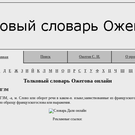
Поиск
Ожегов С. И.
О про
авная
Г
Д
Е
Ж
З
И
Й
К
Л
М
Н
О
П
Р
С
Т
У
Ф
Х
Ц
Ч
Ш
Щ
Толковый словарь Ожегова онлайн
ИГЗМ
, -а, м. Слово или оборот речи в каком-н. языке,заимствованные из французског
по образцу французскогослова или выражения.
Рекламные ссылки: