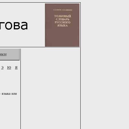
екте
Э
Ю
Я
о языка или