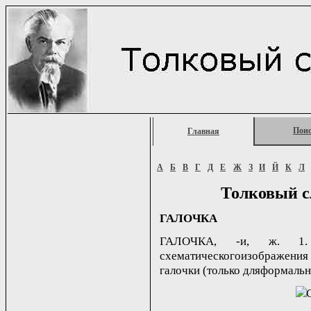
Пои
Главная
А
Б
В
Г
Д
Е
Ж
З
И
Й
К
Л
Толковый с
ГАЛОЧКА
ГАЛОЧКА, -и, ж. 1.
схематическогоизображения
галочки (только дляформально