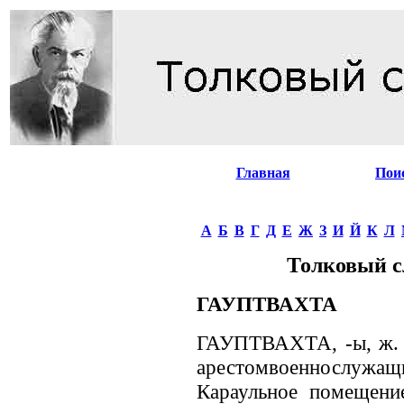
Главная
Пои
А
Б
В
Г
Д
Е
Ж
З
И
Й
К
Л
Толковый с
ГАУПТВАХТА
ГАУПТВАХТА, -ы, ж. 
арестомвоеннослужащ
Караульное помещени