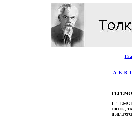
Гл
А
Б
В
ГЕГЕМ
ГЕГЕМОНИ
господс
прил.геге