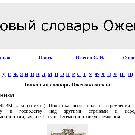
авная
Поиск
Ожегов С. И.
О пр
Г
Д
Е
Ж
З
И
Й
К
Л
М
Н
О
П
Р
С
Т
У
Ф
Х
Ц
Ч
Ш
Щ
Толковый словарь Ожегова онлайн
ОНИЗМ
ЗМ, -а,м. (книжн.). Политика, основанная на стремлении 
тву, к господству над другими странами и наро
монистский, -ая, -ое. Г. курс. Гегемонистские устремления.