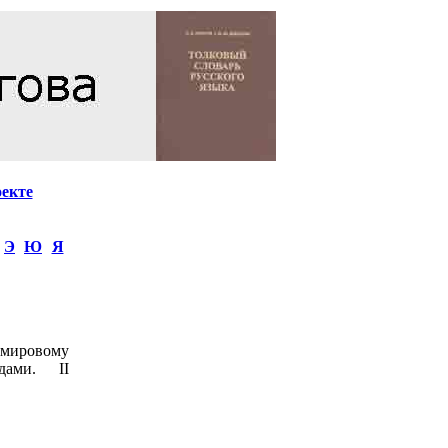
оекте
Э
Ю
Я
кмировому
дами. II