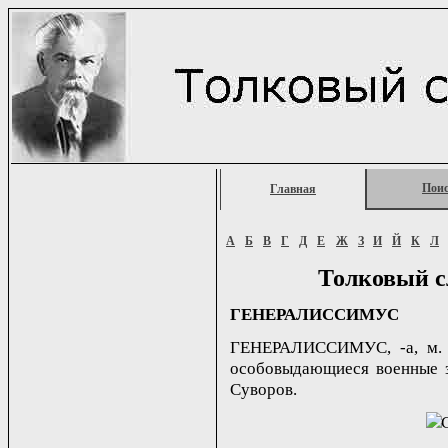
Пои
Главная
А
Б
В
Г
Д
Е
Ж
З
И
Й
К
Л
Толковый с
ГЕНЕРАЛИССИМУС
ГЕНЕРАЛИССИМУС, -а, м. В
особовыдающиеся военные за
Суворов.