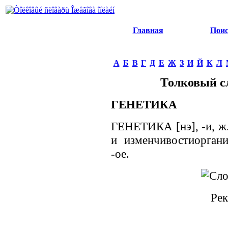
Главная
Пои
А
Б
В
Г
Д
Е
Ж
З
И
Й
К
Л
Толковый с
ГЕНЕТИКА
ГЕНЕТИКА [нэ], -и, ж.
и изменчивостиорганиз
-ое.
Рек