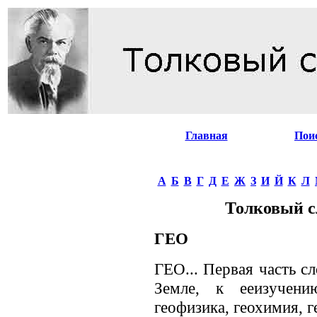
Главная
Пои
А
Б
В
Г
Д
Е
Ж
З
И
Й
К
Л
Толковый с
ГЕО
ГЕО... Первая часть с
Земле, к ееизучению
геофизика, геохимия, 