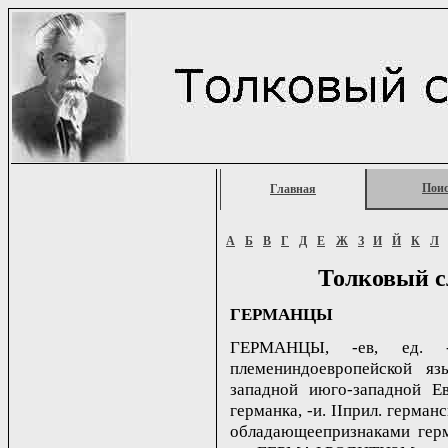
Пои
Главная
А
Б
В
Г
Д
Е
Ж
З
И
Й
К
Л
Толковый с
ГЕРМАНЦЫ
ГЕРМАНЦЫ, -ев, ед. -
племениндоевропейской яз
западной июго-западной Ев
германка, -и. IIприл. герман
обладающеепризнаками герма