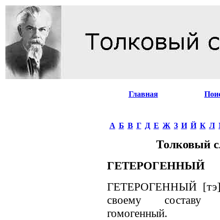
Главная
Пои
А
Б
В
Г
Д
Е
Ж
З
И
Й
К
Л
Толковый с
ГЕТЕРОГЕННЫЙ
ГЕТЕРОГЕННЫЙ [тэ], -
своему составу и
гомогенный.