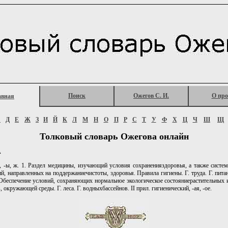
Поиск
Ожегов С. И.
О про
авная
Г
Д
Е
Ж
З
И
Й
К
Л
М
Н
О
П
Р
С
Т
У
Ф
Х
Ц
Ч
Ш
Щ
Толковый словарь Ожегова онлайн
А
ы, ж. 1. Раздел медицины, изучающий условия сохраненияздоровья, а также систем
й, направленных на поддержаниечистоты, здоровья. Правила гигиены. Г. труда. Г. пита
. Обеспечение условий, сохраняющих нормальное экологическое состояниерастительных
 окружающей среды. Г. леса. Г. водныхбассейнов. II прил. гигиенический, -ая, -ое.