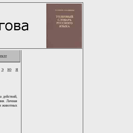
екте
Э
Ю
Я
а действий,
ния. Личная
 и животных