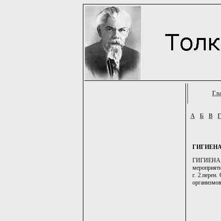
Гл
А
Б
В
ГИГИЕН
ГИГИЕНА, -
мероприяти
г. 2.перен
организмов,