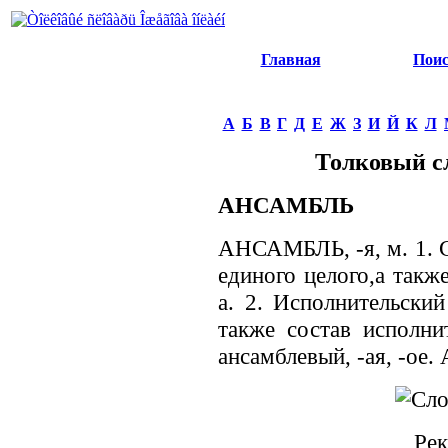
Главная
Пои
А
Б
В
Г
Д
Е
Ж
З
И
Й
К
Л
Толковый с
АНСАМБЛЬ
АНСАМБЛЬ, -я, м. 1. С
единого целого,а такж
а. 2. Исполнительский
также состав исполнит
ансамблевый, -ая, -ое.
Рек