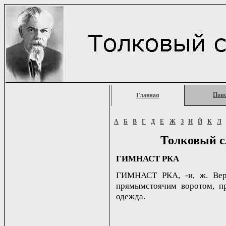
Пои
Главная
А
Б
В
Г
Д
Е
Ж
З
И
Й
К
Л
Толковый с
ГИМНАСТ РКА
ГИМНАСТ РКА, -и, ж. Вер
прямымстоячим воротом, пр
одежда.