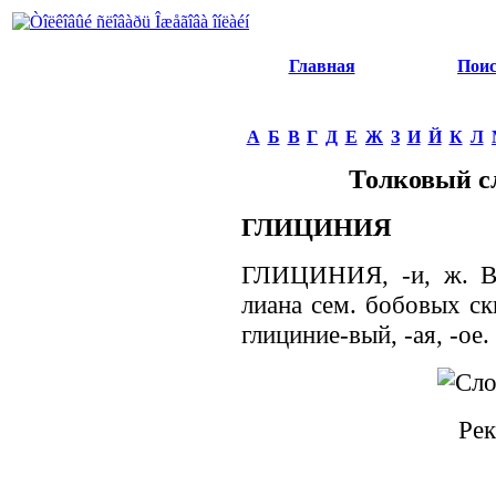
Главная
Пои
А
Б
В
Г
Д
Е
Ж
З
И
Й
К
Л
Толковый с
ГЛИЦИНИЯ
ГЛИЦИНИЯ, -и, ж. Вь
лиана сем. бобовых ск
глициние-вый, -ая, -ое.
Рек