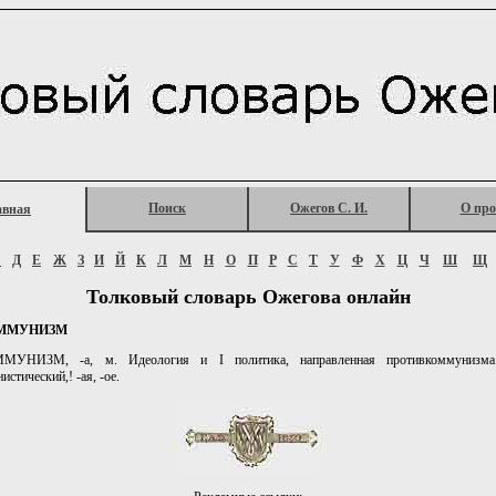
Поиск
Ожегов С. И.
О про
авная
Г
Д
Е
Ж
З
И
Й
К
Л
М
Н
О
П
Р
С
Т
У
Ф
Х
Ц
Ч
Ш
Щ
Толковый словарь Ожегова онлайн
ММУНИЗМ
УНИЗМ, -а, м. Идеология и I политика, направленная противкоммунизма.
стический,! -ая, -ое.