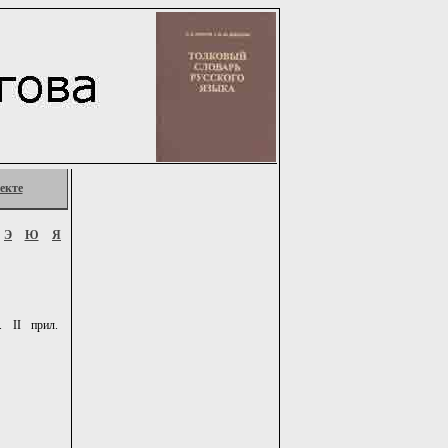
екте
Э
Ю
Я
 II прил.