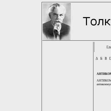
Гл
А
Б
В
АНТИКО
АНТИКОММ
антикоммуни