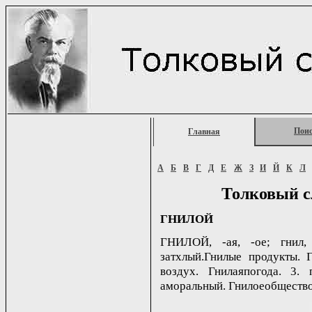
Пои
Главная
А
Б
В
Г
Д
Е
Ж
З
И
Й
К
Л
Толковый с
ГНИЛОЙ
ГНИЛОЙ, -ая, -ое; гнил,
затхлый.Гнилые продукты. 
воздух. Гнилаяпогода. 3.
аморальный. Гнилоеобщество. 