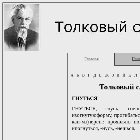
Пои
Главная
А
Б
В
Г
Д
Е
Ж
З
И
Й
К
Л
Толковый с
ГНУТЬСЯ
ГНУТЬСЯ, гнусь, гнешь
изогнутуюформу, прогибаться,
каи-м.(перен.: проявлять по
ипогнуться, -нусь, -нешься.