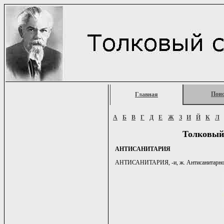
Пои
Главная
А
Б
В
Г
Д
Е
Ж
З
И
Й
К
Л
Толковый
АНТИСАНИТАРИЯ
АНТИСАНИТАРИЯ, -и, ж. Антисанитарное