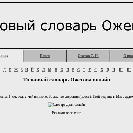
Поиск
Ожегов С. И.
О про
авная
Г
Д
Е
Ж
З
И
Й
К
Л
М
Н
О
П
Р
С
Т
У
Ф
Х
Ц
Ч
Ш
Щ
Толковый словарь Ожегова онлайн
, м. 1. см. год. 2. чей или кого. То же, что сверстник(прост.). Твой дед мне г. Мы с дедо
Рекламные ссылки: