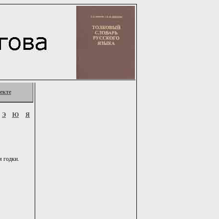
екте
Э
Ю
Я
м годки.