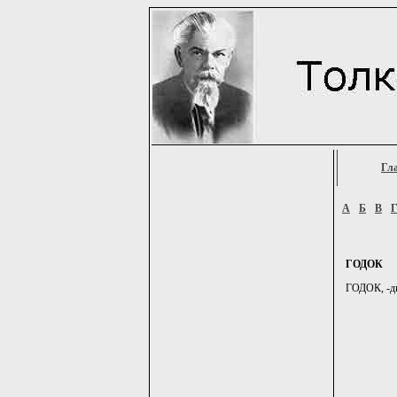
Гл
А
Б
В
ГОДОК
ГОДОК, -дка