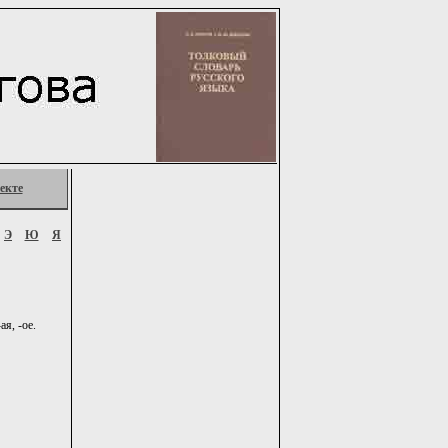
екте
Э
Ю
Я
ая, -ое.