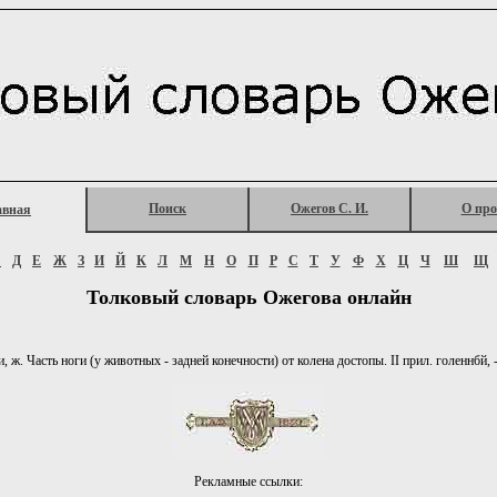
Поиск
Ожегов С. И.
О про
авная
Г
Д
Е
Ж
З
И
Й
К
Л
М
Н
О
П
Р
С
Т
У
Ф
Х
Ц
Ч
Ш
Щ
Толковый словарь Ожегова онлайн
 ж. Часть ноги (у животных - задней конечности) от колена достопы. II прил. голеннбй, -
Рекламные ссылки: