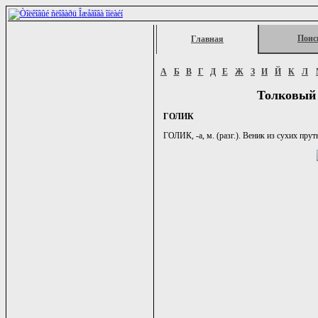
Поис
Главная
А
Б
В
Г
Д
Е
Ж
З
И
Й
К
Л
Толковый 
ГОЛИК
ГОЛИК, -а, м. (разг.). Веник из сухих пруть