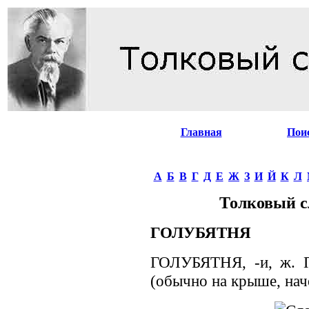
Главная
Пои
А
Б
В
Г
Д
Е
Ж
З
И
Й
К
Л
Толковый с
ГОЛУБЯТНЯ
ГОЛУБЯТНЯ, -и, ж. 
(обычно на крыше, нач