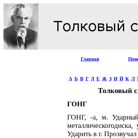
Главная
Пои
А
Б
В
Г
Д
Е
Ж
З
И
Й
К
Л
Толковый с
ГОНГ
ГОНГ, -а, м. Ударны
металлическогодиска, 
Ударить в г. Прозвучал 