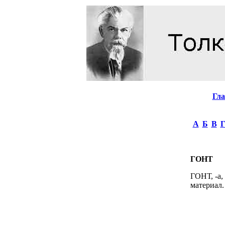
Гл
А
Б
В
ГОНТ
ГОНТ, -а,
материал. 