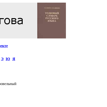
оекте
Э
Ю
Я
кровельный