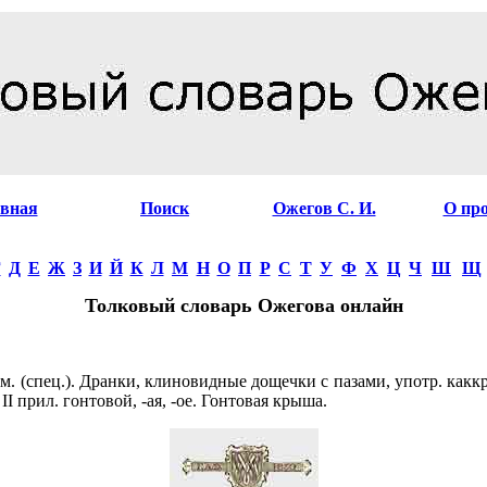
авная
Поиск
Ожегов С. И.
О пр
Г
Д
Е
Ж
З
И
Й
К
Л
М
Н
О
П
Р
С
Т
У
Ф
Х
Ц
Ч
Ш
Щ
Толковый словарь Ожегова онлайн
 м. (спец.). Дранки, клиновидные дощечки с пазами, употр. как
II прил. гонтовой, -ая, -ое. Гонтовая крыша.