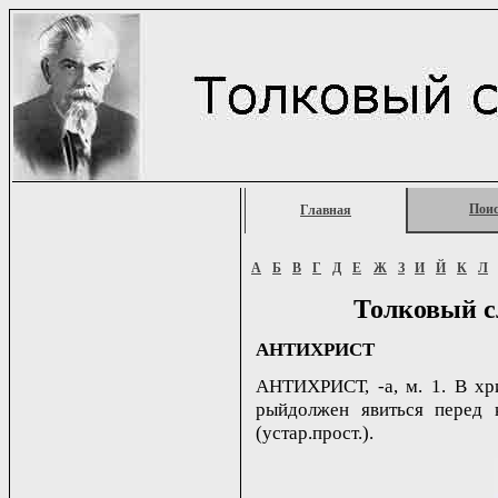
Пои
Главная
А
Б
В
Г
Д
Е
Ж
З
И
Й
К
Л
Толковый с
АНТИХРИСТ
АНТИХРИСТ, -а, м. 1. В хр
рыйдолжен явиться перед к
(устар.прост.).