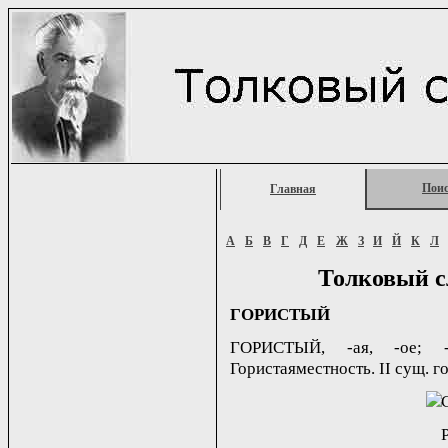
Пои
Главная
А
Б
В
Г
Д
Е
Ж
З
И
Й
К
Л
Толковый с
ГОРИСТЫЙ
ГОРИСТЫЙ, -ая, -ое; -
Гористаяместность. II сущ. го