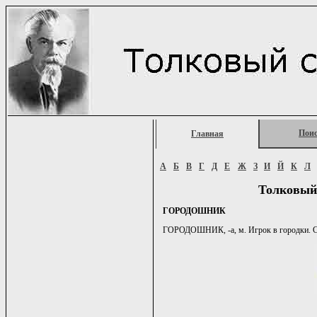
Пои
Главная
А
Б
В
Г
Д
Е
Ж
З
И
Й
К
Л
Толковый
ГОРОДОШНИК
ГОРОДОШНИК, -а, м. Игрок в городки. Сп