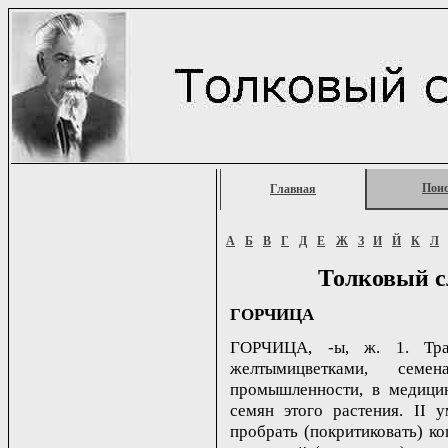
Пои
Главная
А
Б
В
Г
Д
Е
Ж
З
И
Й
К
Л
Толковый с
ГОРЧИЦА
ГОРЧИЦА, -ы, ж. 1. Трав
желтымицветками, сем
промышленности, в медицин
семян этого растения. II у
пробрать (покритиковать) ког