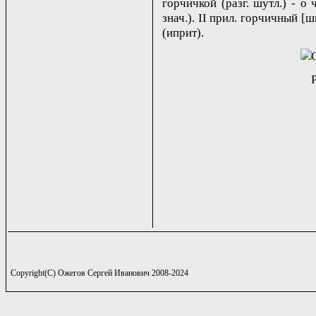
горчичкой (разг. шутл.) - о
знач.). II прил. горчичный [ш
(иприт).
Copyright(C) Ожегов Сергей Иванович 2008-2024