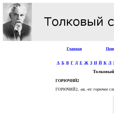
Главная
Пои
А
Б
В
Г
Д
Е
Ж
З
И
Й
К
Л
Толковый
ГОРЮЧИЙ2
ГОРЮЧИЙ2, -ая, -ее: горючие слез