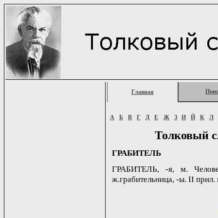
Пои
Главная
А
Б
В
Г
Д
Е
Ж
З
И
Й
К
Л
Толковый с
ГРАБИТЕЛЬ
ГРАБИТЕЛЬ, -я, м. Челове
ж.грабительница, -ы. II прил. 