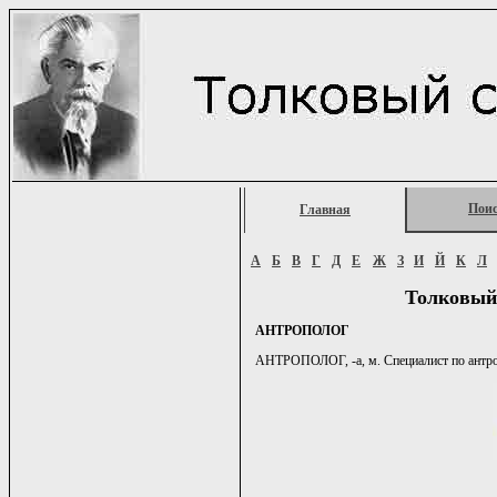
Пои
Главная
А
Б
В
Г
Д
Е
Ж
З
И
Й
К
Л
Толковый
АНТРОПОЛОГ
АНТРОПОЛОГ, -а, м. Специалист по антр