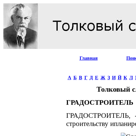
Главная
Пои
А
Б
В
Г
Д
Е
Ж
З
И
Й
К
Л
Толковый с
ГРАДОСТРОИТЕЛЬ
ГРАДОСТРОИТЕЛЬ, -я
строительству ипланир