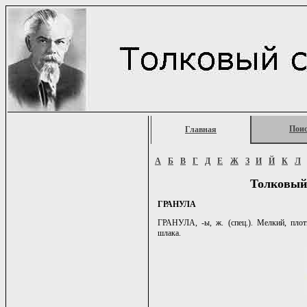
Пои
Главная
А
Б
В
Г
Д
Е
Ж
З
И
Й
К
Л
Толковый
ГРАНУЛА
ГРАНУЛА, -ы, ж. (спец.). Мелкий, плот
шлака.