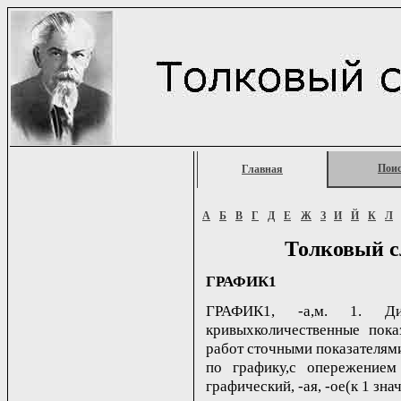
Пои
Главная
А
Б
В
Г
Д
Е
Ж
З
И
Й
К
Л
Толковый с
ГРАФИК1
ГРАФИК1, -а,м. 1. Ди
кривыхколичественные пока
работ сточными показателями
по графику,с опережением 
графический, -ая, -ое(к 1 знач