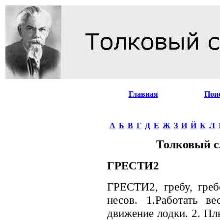
Главная
Пои
А
Б
В
Г
Д
Е
Ж
З
И
Й
К
Л
Толковый с
ГРЕСТИ2
ГРЕСТИ2, гребу, гребе
несов. 1.Работать в
движение лодки. 2. Пл