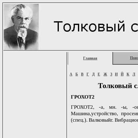
Пои
Главная
А
Б
В
Г
Д
Е
Ж
З
И
Й
К
Л
Толковый с
ГРОХОТ2
ГРОХОТ2, -а, мн. -ы, -о
Машина,устройство, просе
(спец.). Валковыйг. Вибрацио