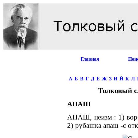
Главная
Пои
А
Б
В
Г
Д
Е
Ж
З
И
Й
К
Л
Толковый с
АПАШ
АПАШ, неизм.: 1) вор
2) рубашка апаш -с о