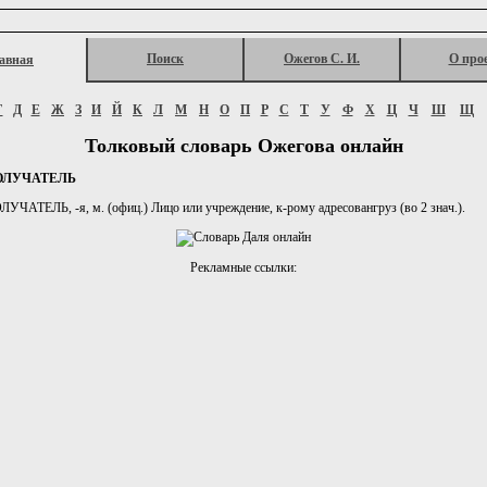
Поиск
Ожегов С. И.
О про
авная
Г
Д
Е
Ж
З
И
Й
К
Л
М
Н
О
П
Р
С
Т
У
Ф
Х
Ц
Ч
Ш
Щ
Толковый словарь Ожегова онлайн
ОЛУЧАТЕЛЬ
ЧАТЕЛЬ, -я, м. (офиц.) Лицо или учреждение, к-рому адресовангруз (во 2 знач.).
Рекламные ссылки: