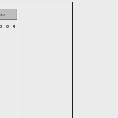
екте
Э
Ю
Я