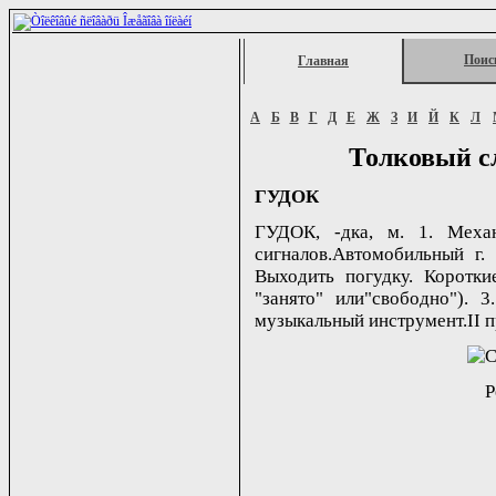
Поис
Главная
А
Б
В
Г
Д
Е
Ж
З
И
Й
К
Л
Толковый с
ГУДОК
ГУДОК, -дка, м. 1. Меха
сигналов.Автомобильный г. 
Выходить погудку. Коротки
"занято" или"свободно"). 
музыкальный инструмент.II при
Р