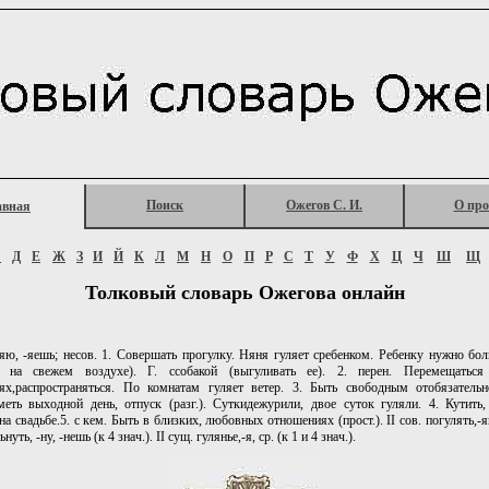
Поиск
Ожегов С. И.
О про
авная
Г
Д
Е
Ж
З
И
Й
К
Л
М
Н
О
П
Р
С
Т
У
Ф
Х
Ц
Ч
Ш
Щ
Толковый словарь Ожегова онлайн
ю, -яешь; несов. 1. Совершать прогулку. Няня гуляет сребенком. Ребенку нужно больш
я на свежем воздухе). Г. ссобакой (выгуливать ее). 2. перен. Перемещатьс
иях,распространяться. По комнатам гуляет ветер. 3. Быть свободным отобязательн
еть выходной день, отпуск (разг.). Суткидежурили, двое суток гуляли. 4. Кутить,
. на свадьбе.5. с кем. Быть в близких, любовных отношениях (прост.). II сов. погулять,-я
нуть, -ну, -нешь (к 4 знач.). II сущ. гулянье,-я, ср. (к 1 и 4 знач.).