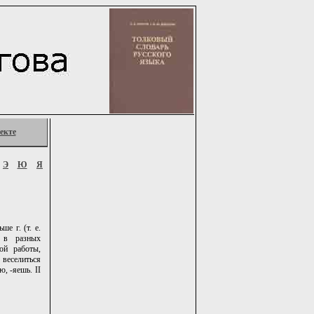
екте
Э
Ю
Я
е г. (т. е.
я в разных
ой работы,
 веселиться
ю, -яешь. II