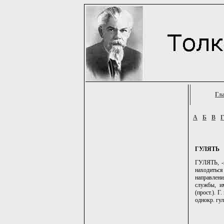
Гл
А
Б
В
ГУЛЯТЬ
ГУЛЯТЬ, -я
находитьс
направлен
службы, им
(прост.). Г
однокр. гуль