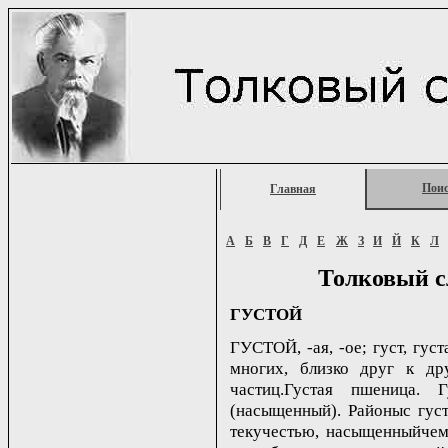
Пои
Главная
А
Б
В
Г
Д
Е
Ж
З
И
Й
К
Л
Толковый с
ГУСТОЙ
ГУСТОЙ, -ая, -ое; густ, густ
многих, близко друг к др
частиц.Густая пшеница. 
(насыщенный). Районыс гус
текучестью, насыщенныйчем-н