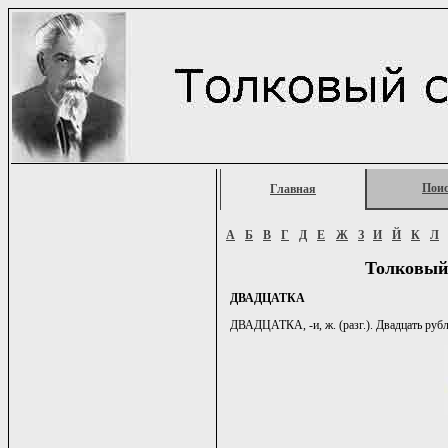
Пои
Главная
А
Б
В
Г
Д
Е
Ж
З
И
Й
К
Л
Толковый
ДВАДЦАТКА
ДВАДЦАТКА, -и, ж. (разг.). Двадцать рубл