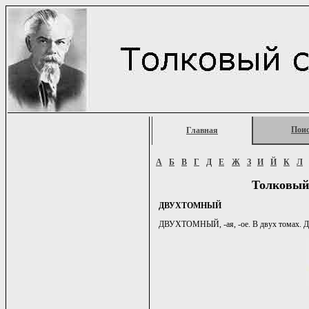
Пои
Главная
А
Б
В
Г
Д
Е
Ж
З
И
Й
К
Л
Толковый
ДВУХТОМНЫЙ
ДВУХТОМНЫЙ, -ая, -ое. В двух томах. Д.