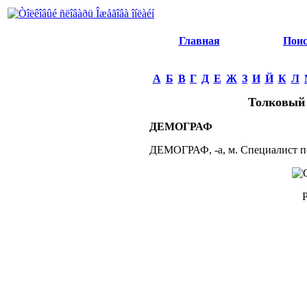
Главная
Пои
А
Б
В
Г
Д
Е
Ж
З
И
Й
К
Л
Толковый 
ДЕМОГРАФ
ДЕМОГРАФ, -а, м. Специалист по 